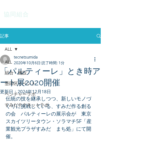
協同組合
テクネットすみだ
記事
ALL
tecnetsumida
ALL
2020年10月6日
読了時間: 1分
「パルティーレ」とき時ア
組合・施設
ート展2020開催
墨田区イベント
更新日：
2024年12月18日
ベンチャーラボ
伝統の技を継承しつつ、新しいモノづ
すみだテクネットラボ
くりに挑戦している、すみだ作る創る
の会　パルティーレの展示会が　東京
スカイツリータウン・ソラマチ5F「産
業観光プラザすみだ　まち処」にて開
催。