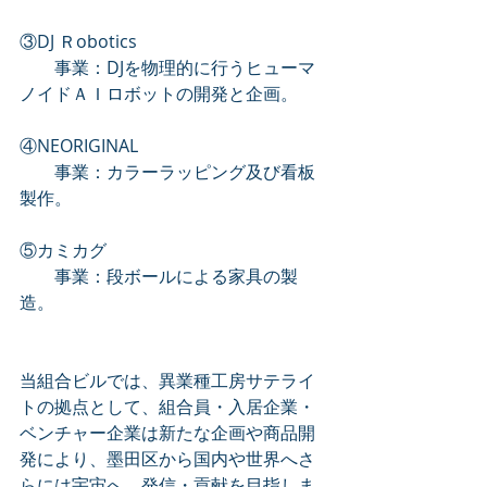
③DJ Ｒobotics　　　　　
　　事業：DJを物理的に行うヒューマ
ノイドＡＩロボットの開発と企画。 
④NEORIGINAL
　　事業：カラーラッピング及び看板
製作。
⑤カミカグ
　　事業：段ボールによる家具の製
造。
当組合ビルでは、異業種工房サテライ
トの拠点として、組合員・入居企業・
ベンチャー企業は新たな企画や商品開
発により、墨田区から国内や世界へさ
らには宇宙へ、発信・貢献を目指しま