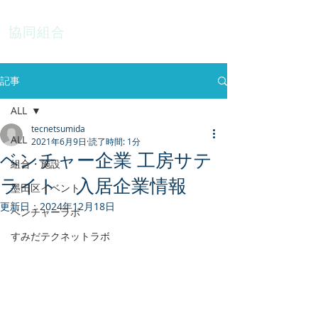
協同組合
テクネットすみだ
記事
ALL
tecnetsumida
ALL
2021年6月9日
読了時間: 1分
ベンチャー企業 工房サテ
組合・施設
ライト 入居企業情報
墨田区イベント
更新日：
2024年12月18日
ベンチャーラボ
すみだテクネットラボ