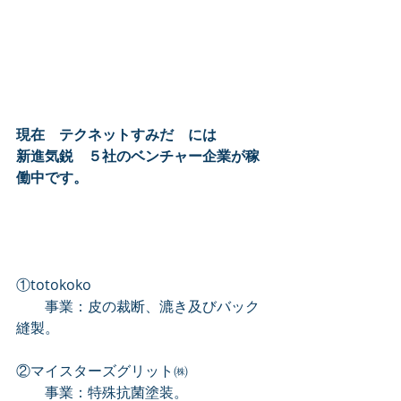
現在　テクネットすみだ　には
新進気鋭　５社のベンチャー企業が稼
働中です。
①totokoko　
　　事業：皮の裁断、漉き及びバック
縫製。
②マイスターズグリット㈱
　　事業：特殊抗菌塗装。