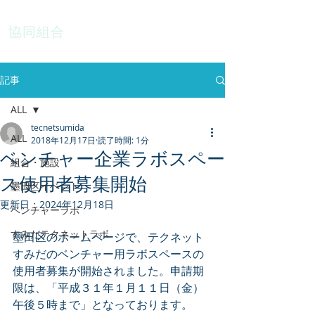
協同組合
テクネットすみだ
記事
ALL
tecnetsumida
ALL
2018年12月17日
読了時間: 1分
ベンチャー企業ラボスペー
組合・施設
ス使用者募集開始
墨田区イベント
更新日：
2024年12月18日
ベンチャーラボ
すみだテクネットラボ
墨田区のホームページで、テクネット
すみだのベンチャー用ラボスペースの
使用者募集が開始されました。申請期
限は、「平成３１年１月１１日（金）
午後５時まで」となっております。